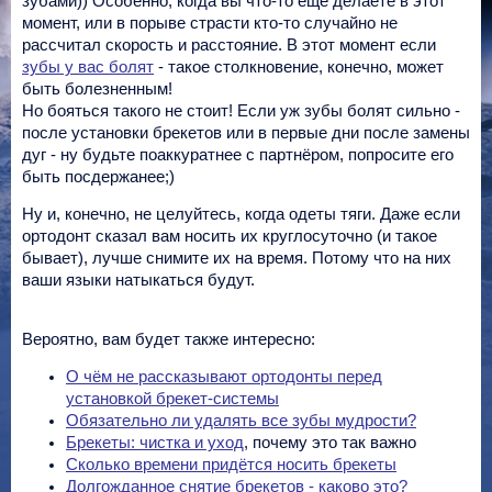
зубами)) Особенно, когда вы что-то ещё делаете в этот
момент, или в порыве страсти кто-то случайно не
рассчитал скорость и расстояние. В этот момент если
зубы у вас болят
- такое столкновение, конечно, может
быть болезненным!
Но бояться такого не стоит! Если уж зубы болят сильно -
после установки брекетов или в первые дни после замены
дуг - ну будьте поаккуратнее с партнёром, попросите его
быть посдержанее;)
Ну и, конечно, не целуйтесь, когда одеты тяги. Даже если
ортодонт сказал вам носить их круглосуточно (и такое
бывает), лучше снимите их на время. Потому что на них
ваши языки натыкаться будут.
Вероятно, вам будет также интересно:
О чём не рассказывают ортодонты перед
установкой брекет-системы
Обязательно ли удалять все зубы мудрости?
Брекеты: чистка и уход
, почему это так важно
Сколько времени придётся носить брекеты
Долгожданное снятие брекетов - каково это?